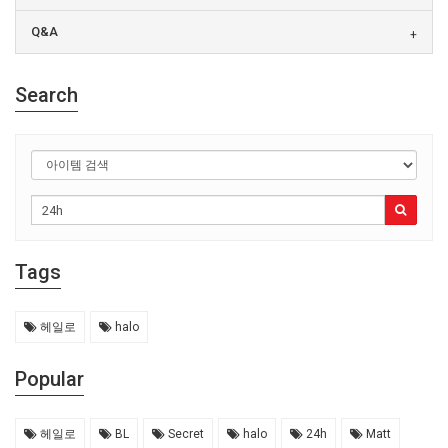
Q&A
Search
Tags
헤일로
halo
Popular
헤일로
BL
Secret
halo
24h
Matt